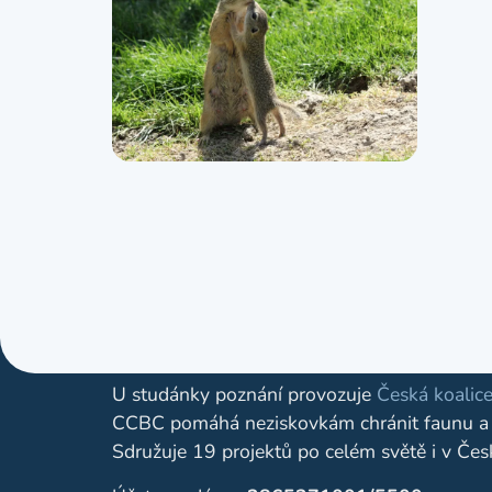
Provozovatel
U studánky poznání provozuje
Česká koalice
CCBC pomáhá neziskovkám chránit faunu a 
Sdružuje 19 projektů po celém světě i v Čes