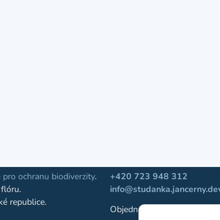
Kontakt
 pro ochranu biodiverzity
.
+420 723 948 312
flóru.
info@studanka.jancerny.de
ké republice.
Objednávky pro školy:
+420