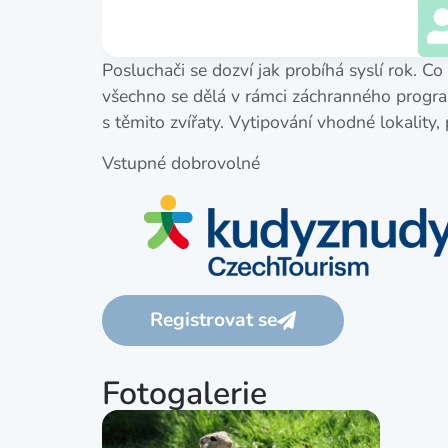
Posluchači se dozví jak probíhá syslí rok. Co
všechno se dělá v rámci záchranného program
s těmito zvířaty. Vytipování vhodné lokalit
Vstupné dobrovolné
Registrovat se
Fotogalerie