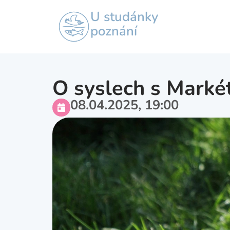
U studánky
poznání
O syslech s Marké
08.04.2025, 19:00