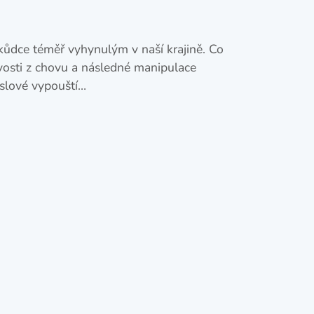
 škůdce téměř vyhynulým v naší krajině. Co
vosti z chovu a následné manipulace
yslové vypouští…