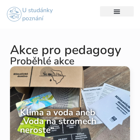
U studánky
poznání
Akce pro pedagogy
Proběhlé akce
Klima a voda aneb
„Voda na stromech
neroste“