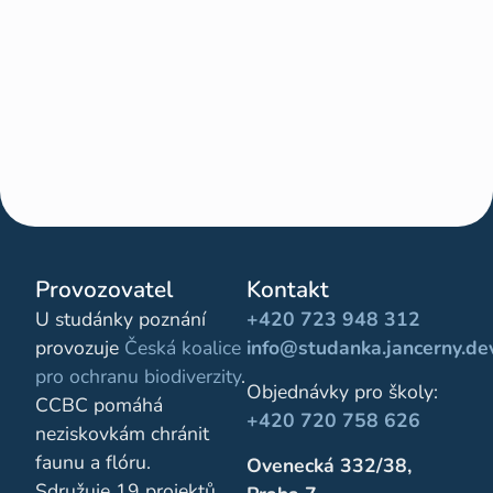
Provozovatel
Kontakt
U studánky poznání
+420 723 948 312
provozuje
Česká koalice
info@studanka.jancerny.de
pro ochranu biodiverzity
.
Objednávky pro školy:
CCBC pomáhá
+420 720 758 626
neziskovkám chránit
faunu a flóru.
Ovenecká 332/38,
Sdružuje 19 projektů