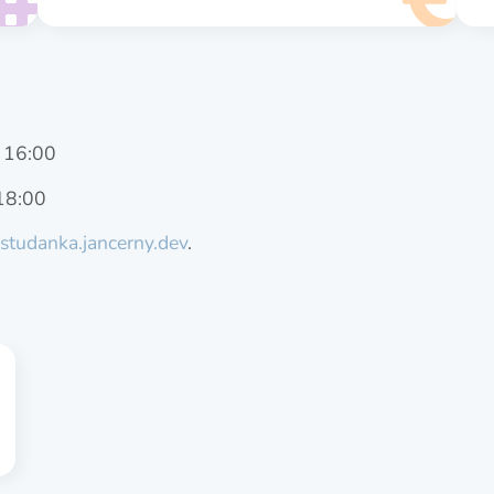
– 16:00
 18:00
tudanka.jancerny.dev
.