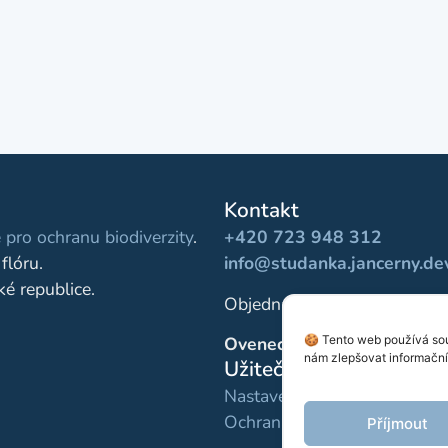
Kontakt
 pro ochranu biodiverzity
.
+420 723 948 312
flóru.
info@studanka.jancerny.de
ké republice.
Objednávky pro školy:
+420
🍪 Tento web používá sou
Ovenecká 332/38, Praha 7
nám zlepšovat informační 
Užitečné odkazy
Nastavení cookies
Ochrana osobních údajů
Příjmout