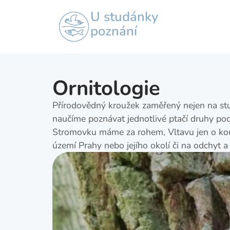
U studánky
poznání
Ornitologie
Přírodovědný kroužek zaměřený nejen na stu
naučíme poznávat jednotlivé ptačí druhy podl
Stromovku máme za rohem, Vltavu jen o kous
území Prahy nebo jejího okolí či na odchyt a