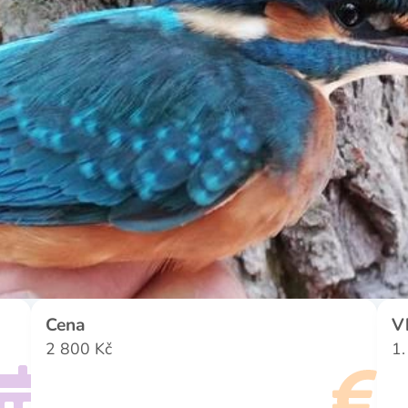
Cena
V
2 800 Kč
1.