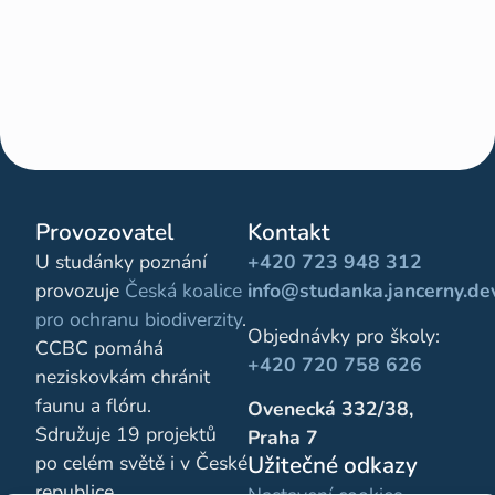
Provozovatel
Kontakt
U studánky poznání
+420 723 948 312
provozuje
Česká koalice
info@studanka.jancerny.de
pro ochranu biodiverzity
.
Objednávky pro školy:
CCBC pomáhá
+420 720 758 626
neziskovkám chránit
faunu a flóru.
Ovenecká 332/38,
Sdružuje 19 projektů
Praha 7
Užitečné odkazy
po celém světě i v České
republice.