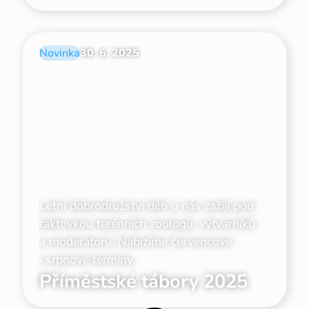
Novinka
30. 6. 2025
Letní dobrodružství děti u nás zažijí pod
taktovkou terénních zoologů, výtvarníků
a moderátorů. Nabízíme červencové
i srpnové termíny.
Příměstské tábory 2025