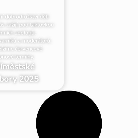
ní dobrodružství děti
ás zažijí pod taktovkou
énních zoologů,
varníků a moderátorů.
ízíme červencové
rpnové termíny.
íměstské
bory 2025