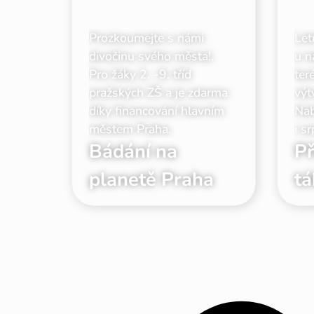
Prozkoumejte s námi
Let
divočinu svého města!.
u n
Pro žáky 2. -9. tříd
ter
pražských ZŠ a je zdarma
výt
díky financování hlavním
Nab
městem Praha.
i s
Bádání na
Př
planetě Praha
tá