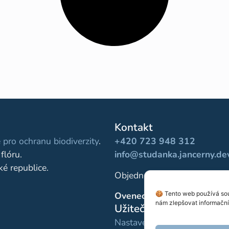
Kontakt
 pro ochranu biodiverzity
.
+420 723 948 312
flóru.
info@studanka.jancerny.de
ké republice.
Objednávky pro školy:
+420
🍪 Tento web používá sou
Ovenecká 332/38, Praha 7
nám zlepšovat informační 
Užitečné odkazy
Nastavení cookies