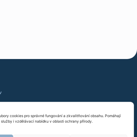
v
 720 758 626
bory cookies pro správné fungování a zkvalitňování obsahu. Pomáhají
služby i vzdělávací nabídku v oblasti ochrany přírody.