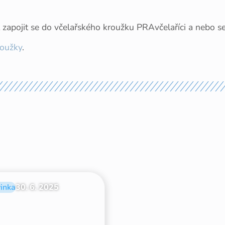
pojit se do včelařského kroužku PRAvčelaříci a nebo se 
oužky
.
inka
30. 6. 2025